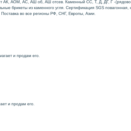
К, АОМ, АС, АШ об, АШ отсев. Каменный СС, Т, Д, ДГ, Г -(рядово
гольные брикеты из каменного угля. Сертификация SGS повагонная,
Поставка во все регионы РФ, СНГ, Европы, Азии.
агает и продам его.
ает и продам его.