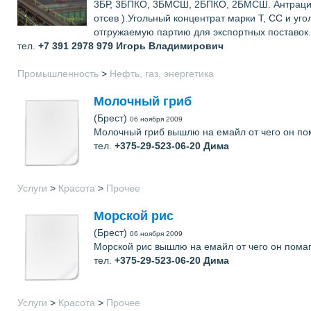
3БР, 3БПКО, 3БМСШ, 2БПКО, 2БМСШ. Антрацит А
отсев ).Угольный концентрат марки Т, СС и у
отгружаемую партию для экспортных поставок. 
тел.
+7 391 2978 979
Игорь Владимирович
Промышленность
>
Нефть, газ, энергетика
Молочный гриб
(Брест)
06 ноября 2009
Молочный гриб вышлю на емайл от чего он пом
тел.
+375-29-523-06-20
Дима
Услуги
>
Красота
>
Прочее
Морской рис
(Брест)
06 ноября 2009
Морской рис вышлю на емайл от чего он помаг
тел.
+375-29-523-06-20
Дима
Услуги
>
Красота
>
Прочее