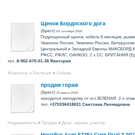
Щенок Бордоского дога
(Брест)
06 сентября 2009
Подрощенный щенок, кобель 8 месяцев, рыжий
Чемпион России, Чемпион России, Белорусси
Центральной и Западной Европы МАКСБОРД КО
РФСС, РФЛС, ОАНКОО, 2 х СС. БРИТАНИЯ (Ер
тел.
8-962-670-01-36
Виктория
Животные и Растения
>
Собаки
продам гораж
(Брест)
20 марта 2009
находится неподолку от ост.ЗЕЛЕНАЯ. 2-х этаж
тел.
+375336418631
Светлана Леонидовна
Недвижимость
>
Продам
>
Дачи, гаражи, участки
Ноутбук Acer 5735z Core Dual 2.0G