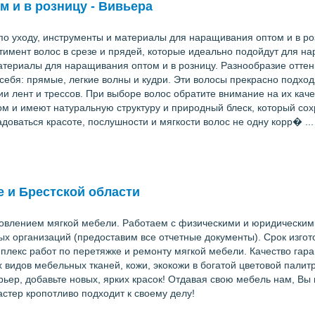
м и в розницу - Вивьера
 по уходу, инструменты и материалы для наращивания оптом и в ро
имент волос в срезе и прядей, которые идеально подойдут для н
материалы для наращивания оптом и в розницу. Разнообразие оттенк
себя: прямые, легкие волны и кудри. Эти волосы прекрасно подход
 лент и трессов. При выборе волос обратите внимание на их качес
м и имеют натуральную структуру и природный блеск, который сох
доваться красоте, послушности и мягкости волос не одну корр� ...
е и Брестской области
овлением мягкой мебели. Работаем с физическими и юридическими
х организаций (предоставим все отчетные документы). Срок изгот
лекс работ по перетяжке и ремонту мягкой мебели. Качество гаран
 видов мебельных тканей, кожи, экокожи в богатой цветовой палит
ерьер, добавьте новых, ярких красок! Отдавая свою мебель нам, Вы
стер кропотливо подходит к своему делу!