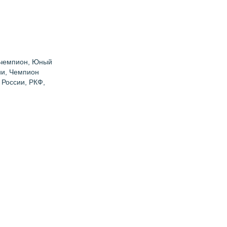
ерчемпион, Юный
ии, Чемпион
России, РКФ,