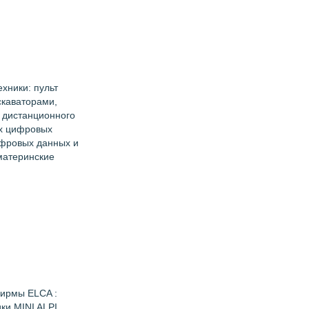
хники: пульт
скаваторами,
 дистанционного
ых цифровых
ифровых данных и
материнские
фирмы ELCA :
ки MINI ALPI