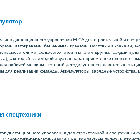
пулятор
ьтов дистанционного управления ELCA для строительной и спецте
орами, автокранами, башенными кранами, мостовыми кранами, эк
тоносмесителями, сельхозтехникой и многим другим. Каждый пульт
ульта), с который взаимодействует аппарат приема последовательн
 для рабочей машины , который декодирует последовательность ц
мы для реализации команды. Аккумуляторы, зарядные устройства, 
ля спецтехники
ов дистанционного управления для строительной и спецтехники 
, Р, джойстики-передатчики M SFERA, компактные пульты и джойсти