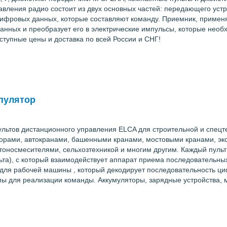
вления радио состоит из двух основных частей: передающего устро
ифровых данных, которые составляют команду. Приемник, примен
анных и преобразует его в электрические импульсы, которые необ
ступные цены и доставка по всей России и СНГ!
пулятор
ьтов дистанционного управления ELCA для строительной и спецте
орами, автокранами, башенными кранами, мостовыми кранами, эк
тоносмесителями, сельхозтехникой и многим другим. Каждый пульт
ульта), с который взаимодействует аппарат приема последовательн
 для рабочей машины , который декодирует последовательность ц
мы для реализации команды. Аккумуляторы, зарядные устройства, 