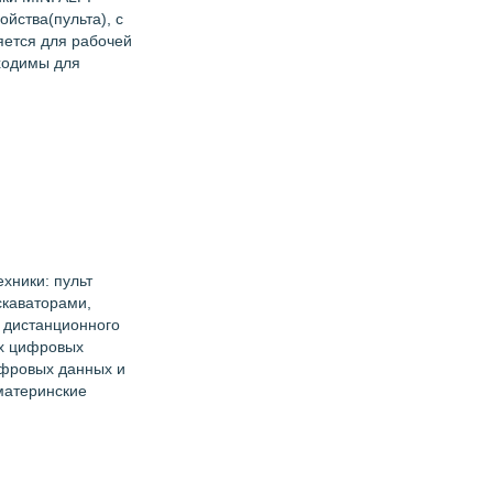
йства(пульта), с
яется для рабочей
ходимы для
хники: пульт
скаваторами,
 дистанционного
ых цифровых
ифровых данных и
материнские