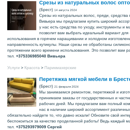
Срезы из натуральных волос опто
(Брест)
14 августа 2024
Срезы из натуральных волос, пряди, средства
Вивьера мы предлагаем купить широкий ассорт
у нас есть средства по уходу, инструменты и 
позволит вам выбрать идеальный вариант для 
использования в горячем наращивании и холодном изготовлении
направленность кутикулы. Наши срезы не обработаны силиконо
протяжении всего времени использования. Это позволит вам ра
тел.
+375336985040
Вивьера
Услуги
>
Красота
>
Парикмахерские
Перетяжка мягкой мебели в Брест
(Брест)
21 февраля 2024
Мы занимаемся ремонтом, перетяжкой и изгот
принимаем заказы от государственных и частны
рабочих дней. Мы предлагаем вам полный комп
нас в наличии широкий ассортимент различных
обязательно найдете то, что давно искали! Обновите свой инт
беспокоиться за качество проделанной работы! Ведь каждый ма
тел.
+375293979009
Сергей