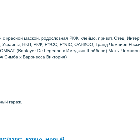
 с красной маской, родословная РКФ, клеймо, привит. Отец: Инт
и, Украины, НКП, РКФ, РФСС, РФЛС, ОАНКОО, Гранд Чемпион Росс
МБАТ (Bonfayer De Legeane х Имеджин Шайбани) Мать: Чемпион 
ч Симба х Баронесса Виктория)
ный гараж.
/3G/320G- 630у.е. Новый