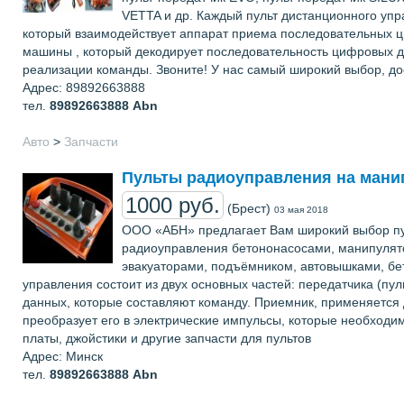
VETTA и др. Каждый пульт дистанционного упра
который взаимодействует аппарат приема последовательных ц
машины , который декодирует последовательность цифровых д
реализации команды. Звоните! У нас самый широкий выбор, до
Адрес: 89892663888
тел.
89892663888
Abn
Авто
>
Запчасти
Пульты радиоуправления на мани
1000 руб.
(Брест)
03 мая 2018
ООО «АБН» предлагает Вам широкий выбор пул
радиоуправления бетононасосами, манипулят
эвакуаторами, подъёмником, автовышками, бе
управления состоит из двух основных частей: передатчика (п
данных, которые составляют команду. Приемник, применяется
преобразует его в электрические импульсы, которые необходи
платы, джойстики и другие запчасти для пультов
Адрес: Минск
тел.
89892663888
Abn