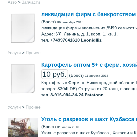
Авто
>
Запчасти
ликвидация фирм с банкротством
(Брест)
06 сентября 2015
ликвидация фирмы увольнения,8Ч99 семьсот 
Адрес: УЛ. Ленина, д. 1, корп. 1, кв. 1.
тел.
+74997041610
LeonidIliz
Услуги
>
Прочее
Картофель оптом 5+ с ферм. хозя
10 руб.
(Брест)
11 августа 2015
Картофель с Ферм. х. Нижегородской области Го
товара: 3304LDE) Отгрузка от 20 тонн, в овощн
тел.
8-916-094-34-24
Patatonn
Услуги
>
Прочее
Уголь с разрезов и шахт Кузбасса 
(Брест)
01 марта 2010
Уголь с разрезов и шахт Кузбасса , Хакасии и 