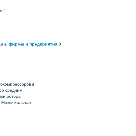
я
1
ции, фирмы и предприятия
0
бокомпрессоров в
 со средним
вки ротора
н. Максимальная