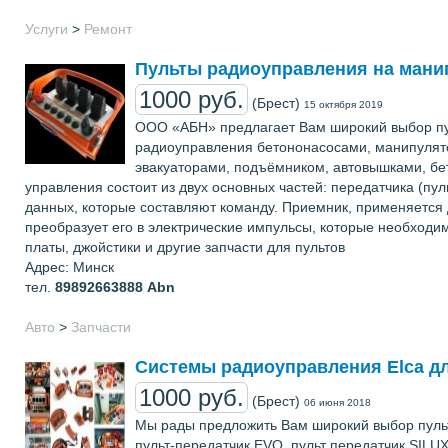
Услуги
>
Ремонт
Пульты радиоуправления на мани
1000 руб.
(Брест)
15 октября 2019
ООО «АБН» предлагает Вам широкий выбор пул
радиоуправления бетононасосами, манипулят
эвакуаторами, подъёмником, автовышками, бе
управления состоит из двух основных частей: передатчика (п
данных, которые составляют команду. Приемник, применяется
преобразует его в электрические импульсы, которые необходи
платы, джойстики и другие запчасти для пультов
Адрес: Минск
тел.
89892663888
Abn
Авто
>
Запчасти
Системы радиоуправления Elca д
1000 руб.
(Брест)
06 июня 2018
Мы рады предложить Вам широкий выбор пульт
пульт-передатчик EVO, пульт передатчик SILUX