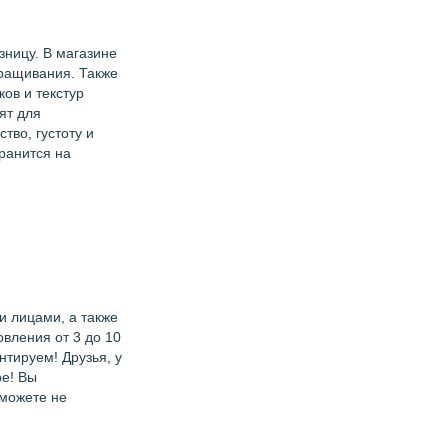
зницу. В магазине
аращивания. Также
ов и текстур
ят для
тво, густоту и
ранится на
 лицами, а также
овления от 3 до 10
тируем! Друзья, у
ре! Вы
 можете не