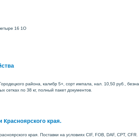
четыре 16 1O
йства
родецкого района, калибр 5+, сорт импала, нал. 10,50 руб., безнал
ых сетках по 38 кг, полный пакет документов.
и Красноярского края.
Красноярского края. Поставки на условиях CIF, FOB, DAF, CPT, CFR.